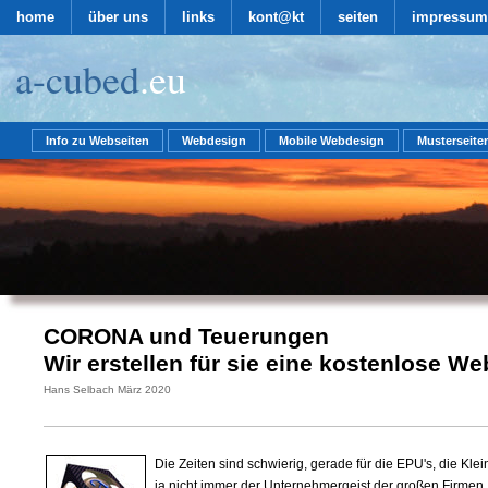
home
über uns
links
kont@kt
seiten
impressum
a-cubed
.eu
Info zu Webseiten
Webdesign
Mobile Webdesign
Musterseite
CORONA und Teuerungen
Wir erstellen für sie eine kostenlose We
Hans Selbach März 2020
Die Zeiten sind schwierig, gerade für die EPU's, die Klei
ja nicht immer der Unternehmergeist der großen Firmen,