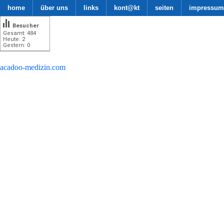
home
über uns
links
kont@kt
seiten
impressum
Besucher
Gesamt: 484
Heute: 2
Gestern: 0
acadoo-medizin.com